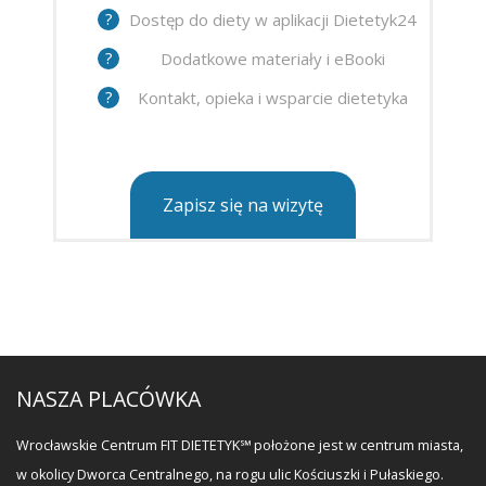
?
Dostęp do diety w aplikacji Dietetyk24
?
Dodatkowe materiały i eBooki
?
Kontakt, opieka i wsparcie dietetyka
Zapisz się na wizytę
NASZA PLACÓWKA
Wrocławskie Centrum FIT DIETETYK℠ położone jest w centrum miasta,
w okolicy Dworca Centralnego, na rogu ulic Kościuszki i Pułaskiego.