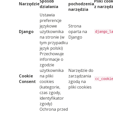
Sposób
Pliki coo
Narzędzie
pochodzenia
działania
z narzęd
narzędzia
Ustawia
preferencje
językowe
Strona
Django
użytkownika
oparta na
django_l
na stronie (w
Django
tym przypadku
język polski)
Przechowuje
informacje o
zgodzie
użytkownika
Narzędzie do
Cookie
na pliki
zarządzania
cc_cooki
Consent
cookies
zgodą na
(kategorie,
pliki cookies
czas zgody,
identyfikator
zgody)
Ochrona przed