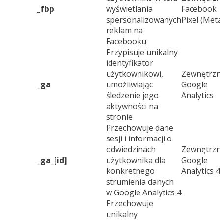
_fbp
wyświetlania
Facebook
spersonalizowanych
Pixel (Met
reklam na
Facebooku
Przypisuje unikalny
identyfikator
użytkownikowi,
Zewnętrzn
_ga
umożliwiając
Google
śledzenie jego
Analytics
aktywności na
stronie
Przechowuje dane
sesji i informacji o
odwiedzinach
Zewnętrzn
_ga_[id]
użytkownika dla
Google
konkretnego
Analytics 4
strumienia danych
w Google Analytics 4
Przechowuje
unikalny