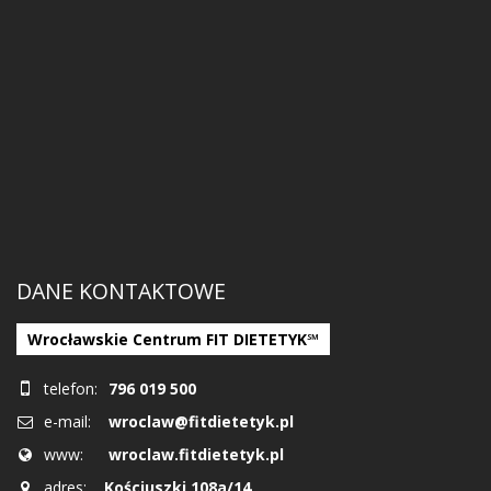
DANE KONTAKTOWE
Wrocławskie Centrum FIT DIETETYK℠
telefon:
796 019 500
e-mail:
wroclaw@fitdietetyk.pl
www:
wroclaw.fitdietetyk.pl
adres:
Kościuszki 108a/14