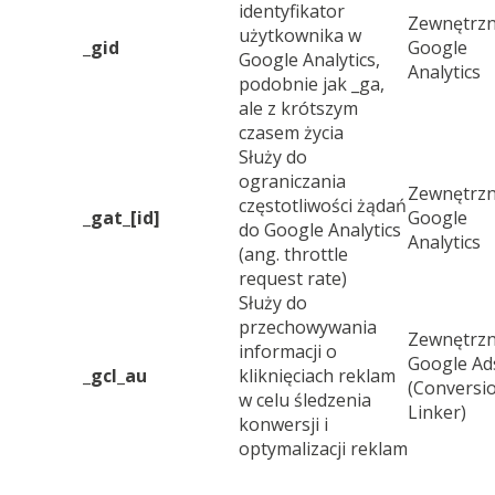
identyfikator
Zewnętrzn
użytkownika w
_gid
Google
Google Analytics,
Analytics
podobnie jak _ga,
ale z krótszym
czasem życia
Służy do
ograniczania
Zewnętrzn
częstotliwości żądań
_gat_[id]
Google
do Google Analytics
Analytics
(ang. throttle
request rate)
Służy do
przechowywania
Zewnętrzn
informacji o
Google Ad
_gcl_au
kliknięciach reklam
(Conversi
w celu śledzenia
Linker)
konwersji i
optymalizacji reklam