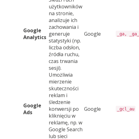
użytkowników
na stronie,
analizuje ich
zachowania i
Google
generuje
Google
_ga, _ga
Analytics
statystyki (np.
liczba odsłon,
źródła ruchu,
czas trwania
sesji).
Umożliwia
mierzenie
skuteczności
reklam i
śledzenie
Google
konwersji po
Google
_gcl_au
Ads
kliknięciu w
reklamę, np. w
Google Search
lub sieci