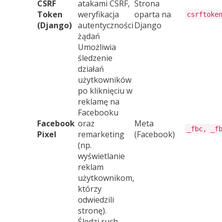
CSRF
atakami CSRF,
Strona
Token
weryfikacja
oparta na
csrftoke
(Django)
autentyczności
Django
żądań
Umożliwia
śledzenie
działań
użytkowników
po kliknięciu w
reklamę na
Facebooku
Facebook
oraz
Meta
_fbc, _f
Pixel
remarketing
(Facebook)
(np.
wyświetlanie
reklam
użytkownikom,
którzy
odwiedzili
stronę).
Śledzi ruch