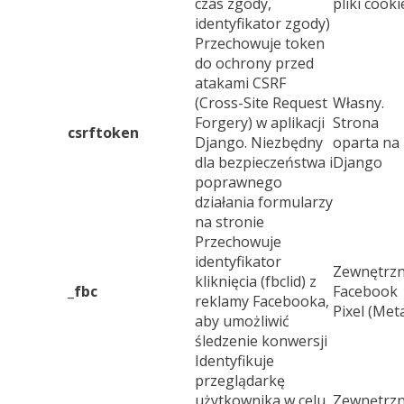
czas zgody,
pliki cooki
identyfikator zgody)
Przechowuje token
do ochrony przed
atakami CSRF
(Cross-Site Request
Własny.
Forgery) w aplikacji
Strona
csrftoken
Django. Niezbędny
oparta na
dla bezpieczeństwa i
Django
poprawnego
działania formularzy
na stronie
Przechowuje
identyfikator
Zewnętrzn
kliknięcia (fbclid) z
_fbc
Facebook
reklamy Facebooka,
Pixel (Met
aby umożliwić
śledzenie konwersji
Identyfikuje
przeglądarkę
użytkownika w celu
Zewnętrzn