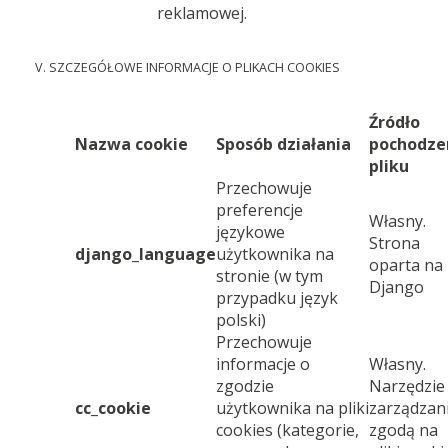
reklamowej.
V. SZCZEGÓŁOWE INFORMACJE O PLIKACH COOKIES
Źródło
Nazwa cookie
Sposób działania
pochodze
pliku
Przechowuje
preferencje
Własny.
językowe
Strona
django_language
użytkownika na
oparta na
stronie (w tym
Django
przypadku język
polski)
Przechowuje
informacje o
Własny.
zgodzie
Narzędzie
cc_cookie
użytkownika na pliki
zarządzan
cookies (kategorie,
zgodą na