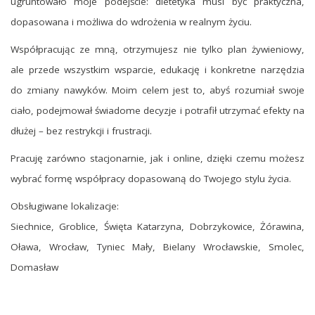
ugruntowało moje podejście: dietetyka musi być praktyczna,
dopasowana i możliwa do wdrożenia w realnym życiu.
Współpracując ze mną, otrzymujesz nie tylko plan żywieniowy,
ale przede wszystkim wsparcie, edukację i konkretne narzędzia
do zmiany nawyków. Moim celem jest to, abyś rozumiał swoje
ciało, podejmował świadome decyzje i potrafił utrzymać efekty na
dłużej – bez restrykcji i frustracji.
Pracuję zarówno stacjonarnie, jak i online, dzięki czemu możesz
wybrać formę współpracy dopasowaną do Twojego stylu życia.
Obsługiwane lokalizacje:
Siechnice, Groblice, Święta Katarzyna, Dobrzykowice, Żórawina,
Oława, Wrocław, Tyniec Mały, Bielany Wrocławskie, Smolec,
Domasław