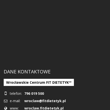
DANE KONTAKTOWE
Wrocławskie Centrum FIT DIETETYK℠
telefon:
796 019 500
e-mail:
wroclaw@fitdietetyk.pl
www:
wroclaw.fitdietetyk.pl