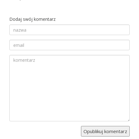
Dodaj swój komentarz
Twoja
nazwa
Twój
adres
Komentarz
email
Opublikuj komentarz
Informuj