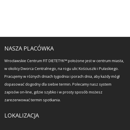
mnie
o
innych
komentarzach
za
NASZA PLACÓWKA
pośrednictwem
poczty
Wrocławskie Centrum FIT DIETETYK℠ położone jest w centrum miasta,
e-
w okolicy Dworca Centralnego, na rogu ulic Kościuszki i Pułaskiego.
mail
Pracujemy w różnych dniach tygodnia i porach dnia, aby każdy mógł
dopasować dogodny dla siebie termin. Polecamy nasz system
zapisów on-line, gdzie szybko i w prosty sposób możesz
zarezerwować termin spotkania.
LOKALIZACJA