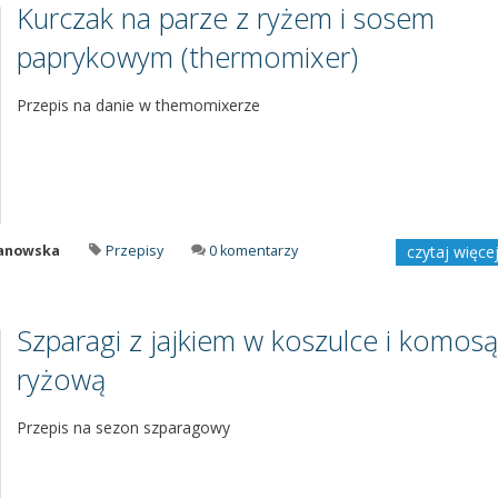
Kurczak na parze z ryżem i sosem
paprykowym (thermomixer)
Przepis na danie w themomixerze
manowska
Przepisy
0 komentarzy
czytaj więce
Szparagi z jajkiem w koszulce i komosą
ryżową
Przepis na sezon szparagowy