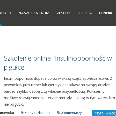
IZYTY
NASZE CENTRUM
ZESPÓŁ
OFERTA
CENNIK
Szkolenie online "Insulinooporność w
pigułce"
Insulinooporność dopada coraz większą część społeczeństwa. Z
pewnością jako trener lub dietetyk napotkasz na swojej drodze
bardzo szybko osobę z tą właśnie przypadłością. Pokażemy
możliwe rozwiązania, skuteczne metody i jak się w tym wszystkim
nie pogubić.
manowska
Kursy i szkolenia
0 komentarzy
czytaj więce