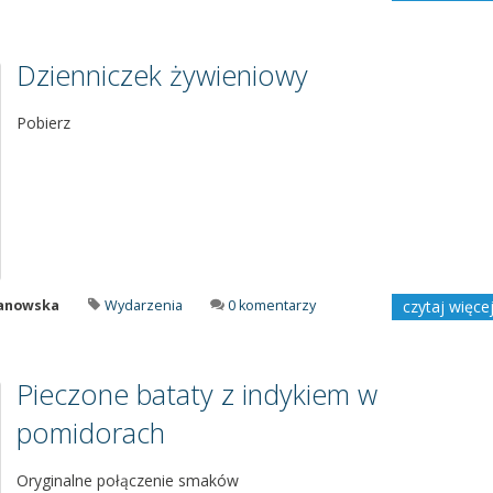
Dzienniczek żywieniowy
Pobierz
manowska
Wydarzenia
0 komentarzy
czytaj więce
Pieczone bataty z indykiem w
pomidorach
Oryginalne połączenie smaków