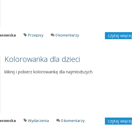
manowska
Przepisy
0 komentarzy
czytaj więce
Kolorowanka dla dzieci
kliknij i pobierz kolorowankę dla najmłodszych
manowska
Wydarzenia
0 komentarzy
czytaj więce