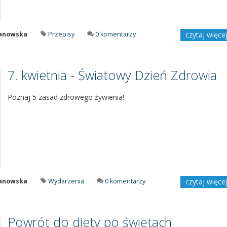
manowska
Przepisy
0 komentarzy
czytaj więce
7. kwietnia - Światowy Dzień Zdrowia
Poznaj 5 zasad zdrowego żywienia!
manowska
Wydarzenia
0 komentarzy
czytaj więce
Powrót do diety po świętach