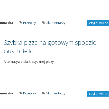
manowska
Przepisy
0 komentarzy
czytaj więce
Szybka pizza na gotowym spodzie
GustoBello
Alternatywa dla klasycznej pizzy
manowska
Przepisy
0 komentarzy
czytaj więce