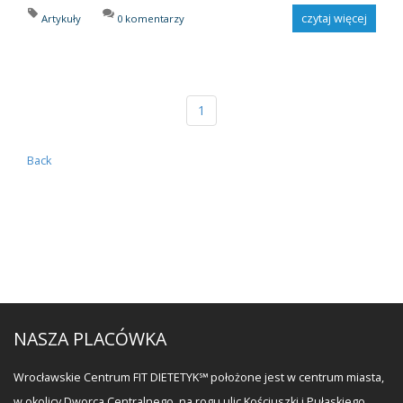
czytaj więcej
Artykuły
0 komentarzy
1
Back
NASZA PLACÓWKA
Wrocławskie Centrum FIT DIETETYK℠ położone jest w centrum miasta,
w okolicy Dworca Centralnego, na rogu ulic Kościuszki i Pułaskiego.