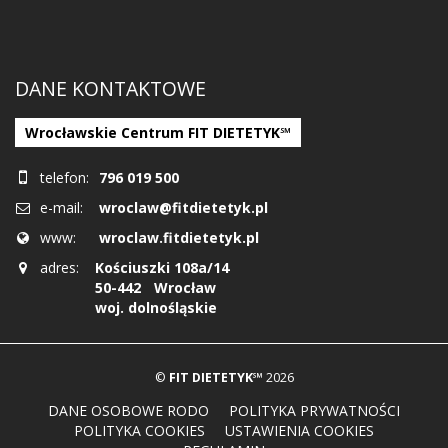
DANE KONTAKTOWE
Wrocławskie Centrum FIT DIETETYK℠
telefon:
796 019 500
e-mail:
wroclaw@fitdietetyk.pl
www:
wroclaw.fitdietetyk.pl
adres:
Kościuszki 108a/14
50-442
Wrocław
woj. dolnośląskie
©
FIT DIETETYK℠
2026
DANE OSOBOWE RODO
POLITYKA PRYWATNOŚCI
POLITYKA COOKIES
USTAWIENIA COOKIES