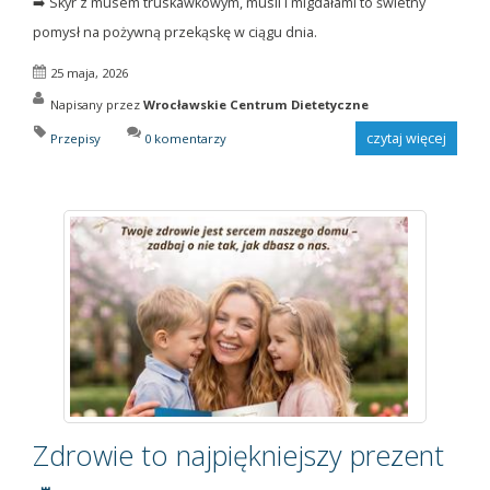
➡️ Skyr z musem truskawkowym, musli i migdałami to świetny
pomysł na pożywną przekąskę w ciągu dnia.
25 maja, 2026
Napisany przez
Wrocławskie Centrum Dietetyczne
czytaj więcej
Przepisy
0 komentarzy
Zdrowie to najpiękniejszy prezent