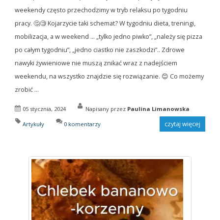
weekendy często przechodzimy w tryb relaksu po tygodniu
pracy. 🤔🧐 Kojarzycie taki schemat? W tygodniu dieta, treningi,
mobilizacja, a w weekend ... „tylko jedno piwko”, „należy się pizza
po całym tygodniu”, „jedno ciastko nie zaszkodzi”.. Zdrowe
nawyki żywieniowe nie muszą znikać wraz z nadejściem
weekendu, na wszystko znajdzie się rozwiązanie. 😊 Co możemy
zrobić ...
05 stycznia, 2024
Napisany przez
Paulina Limanowska
czytaj więcej
Artykuły
0 komentarzy