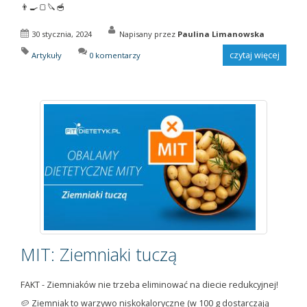
👨‍🍳🍞🔪🥣
30 stycznia, 2024
Napisany przez
Paulina Limanowska
czytaj więcej
Artykuły
0 komentarzy
MIT: Ziemniaki tuczą
FAKT - Ziemniaków nie trzeba eliminować na diecie redukcyjnej!
🥔 Ziemniak to warzywo niskokaloryczne (w 100 g dostarczają