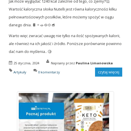
Jak może wyglądać 1240 kcal zależnie od tego, co zjemy?🤔
Wartość kaloryczna słoika Nutelli jest równa kaloryczności kilku
pełnowartościowych posiłków, które możemy spożyć w ciągu
danego dnia. 🍫 = 🥗🥘🍲🥣
Warto więc zwracać uwagę nie tylko na ilość spożywanych kalorii,
ale również na ich jakość i źródło. Poniższe porównanie powinno
dać nam do myślenia.. 🧐
25 stycznia, 2024
Napisany przez
Paulina Limanowska
czytaj więcej
Artykuły
0 komentarzy