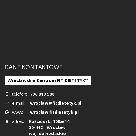
DANE KONTAKTOWE
Wrocławskie Centrum FIT DIETETYK℠
telefon:
796 019 500
e-mail:
wroclaw@fitdietetyk.pl
www:
wroclaw.fitdietetyk.pl
adres:
Kościuszki 108a/14
50-442
Wrocław
woj. dolnośląskie