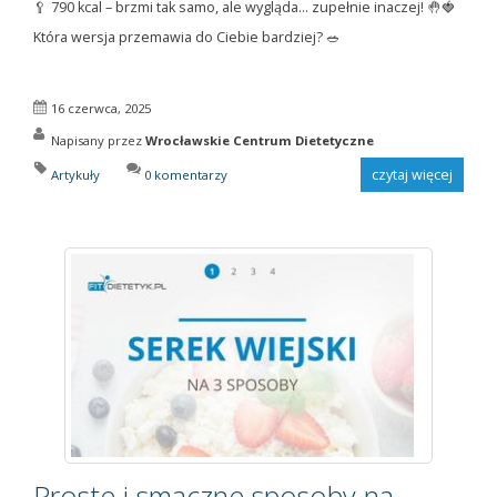
🥄 790 kcal – brzmi tak samo, ale wygląda… zupełnie inaczej! 🤚🍓
Która wersja przemawia do Ciebie bardziej? 🥗
16 czerwca, 2025
Napisany przez
Wrocławskie Centrum Dietetyczne
czytaj więcej
Artykuły
0 komentarzy
Proste i smaczne sposoby na