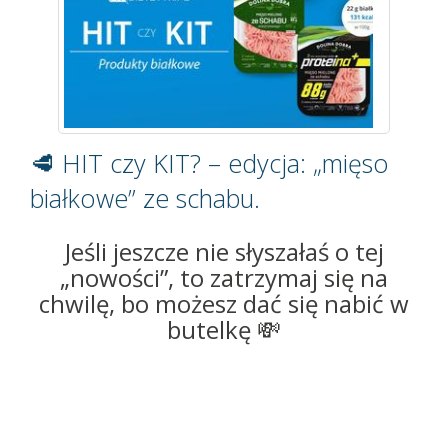
🥩 HIT czy KIT? – edycja: „mięso
białkowe” ze schabu.
Jeśli jeszcze nie słyszałaś o tej
„nowości”, to zatrzymaj się na
chwilę, bo możesz dać się nabić w
butelkę 💸