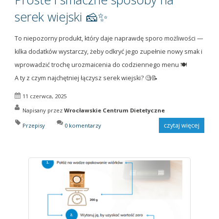
serek wiejski 🧀✨
To niepozorny produkt, który daje naprawdę sporo możliwości —
kilka dodatków wystarczy, żeby odkryć jego zupełnie nowy smak i
wprowadzić trochę urozmaicenia do codziennego menu 🍽️
A ty z czym najchętniej łączysz serek wiejski? 🧐📝
11 czerwca, 2025
Napisany przez
Wrocławskie Centrum Dietetyczne
czytaj więcej
Przepisy
0 komentarzy